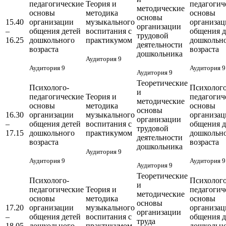
педагогические
Теория и
педагогич
методические
основы
методика
основы
основы
15.40
организации
музыкального
организац
организации
–
общения детей
воспитания с
общения д
трудовой
16.25
дошкольного
практикумом
дошкольн
деятельности
возраста
возраста
дошкольника
Аудитория 9
Аудитория 9
Аудитория 9
Аудитория 9
Теоретические
Психолого-
Психолого
и
педагогические
Теория и
педагогич
методические
основы
методика
основы
основы
16.30
организации
музыкального
организац
организации
–
общения детей
воспитания с
общения д
трудовой
17.15
дошкольного
практикумом
дошкольн
деятельности
возраста
возраста
дошкольника
Аудитория 9
Аудитория 9
Аудитория 9
Аудитория 9
Теоретические
Психолого-
Психолого
и
педагогические
Теория и
педагогич
методические
основы
методика
основы
основы
17.20
организации
музыкального
организац
организации
–
общения детей
воспитания с
общения д
труда
18.05
дошкольного
практикумом
дошкольн