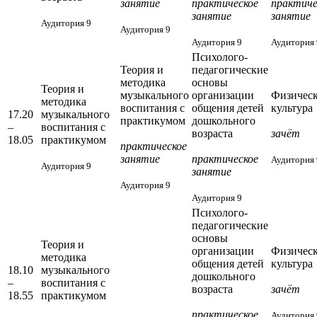
занятие
практическое
практиче
занятие
занятие
Аудитория 9
Аудитория 9
Аудитория 9
Аудитория 
Психолого-
Теория и
педагогические
методика
основы
Теория и
музыкального
организации
Физическ
методика
воспитания с
общения детей
культура
17.20
музыкального
практикумом
дошкольного
–
воспитания с
возраста
зачёт
18.05
практикумом
практическое
занятие
практическое
Аудитория 
Аудитория 9
занятие
Аудитория 9
Аудитория 9
Психолого-
педагогические
основы
Теория и
организации
Физическ
методика
общения детей
культура
18.10
музыкального
дошкольного
–
воспитания с
возраста
зачёт
18.55
практикумом
практическое
Аудитория 