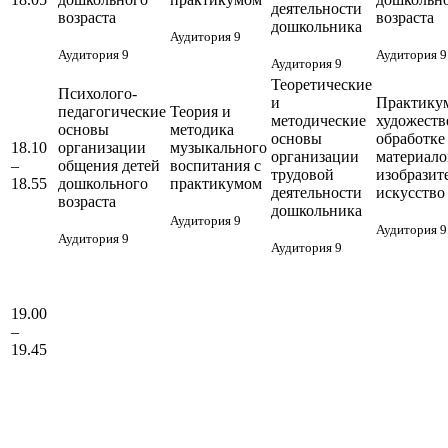
деятельности
возраста
возраста
дошкольника
Аудитория 9
Аудитория 9
Аудитория 9
Аудитория 9
Теоретические
Психолого-
и
Практику
педагогические
Теория и
методические
художеств
основы
методика
основы
обработке
18.10
организации
музыкального
организации
материало
–
общения детей
воспитания с
трудовой
изобразит
18.55
дошкольного
практикумом
деятельности
искусство
возраста
дошкольника
Аудитория 9
Аудитория 9
Аудитория 9
Аудитория 9
19.00
–
19.45