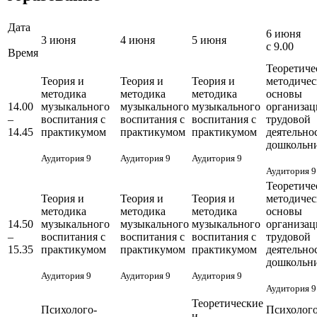
Дата
6 июня
3 июня
4 июня
5 июня
с 9.00
Время
Теоретиче
Теория и
Теория и
Теория и
методичес
методика
методика
методика
основы
14.00
музыкального
музыкального
музыкального
организац
–
воспитания с
воспитания с
воспитания с
трудовой
14.45
практикумом
практикумом
практикумом
деятельно
дошкольн
Аудитория 9
Аудитория 9
Аудитория 9
Аудитория 9
Теоретиче
Теория и
Теория и
Теория и
методичес
методика
методика
методика
основы
14.50
музыкального
музыкального
музыкального
организац
–
воспитания с
воспитания с
воспитания с
трудовой
15.35
практикумом
практикумом
практикумом
деятельно
дошкольн
Аудитория 9
Аудитория 9
Аудитория 9
Аудитория 9
Теоретические
Психолого-
Психолого
и