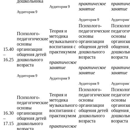
дошкольника
практическое
практиче
Аудитория 9
занятие
занятие
Аудитория 9
Аудитория 9
Аудитория 
Психолого-
Психолог
Теория и
педагогические
педагоги
Психолого-
методика
основы
основы
педагогические
музыкального
организации
организа
основы
воспитания с
общения детей
общения 
15.40
организации
практикумом
дошкольного
дошколь
–
общения детей
возраста
возраста
16.25
дошкольного
практическое
возраста
занятие
практическое
практиче
занятие
занятие
Аудитория 9
Аудитория 9
Аудитория 9
Аудитория 
Психолого-
Психолог
Теория и
педагогические
педагоги
Психолого-
методика
основы
основы
педагогические
музыкального
организации
организа
основы
воспитания с
общения детей
общения 
16.30
организации
практикумом
дошкольного
дошколь
–
общения детей
возраста
возраста
17.15
дошкольного
практическое
возраста