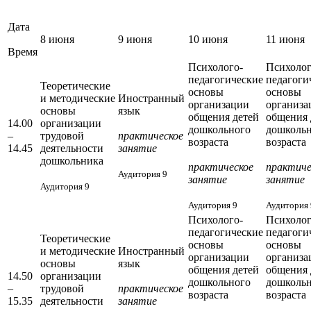
Дата
8 июня
9 июня
10 июня
11 июня
Время
Психолого-
Психолог
педагогические
педагоги
Теоретические
основы
основы
и методические
Иностранный
организации
организа
основы
язык
общения детей
общения 
14.00
организации
дошкольного
дошколь
–
трудовой
практическое
возраста
возраста
14.45
деятельности
занятие
дошкольника
практическое
практиче
Аудитория 9
занятие
занятие
Аудитория 9
Аудитория 9
Аудитория 
Психолого-
Психолог
педагогические
педагоги
Теоретические
основы
основы
и методические
Иностранный
организации
организа
основы
язык
общения детей
общения 
14.50
организации
дошкольного
дошколь
–
трудовой
практическое
возраста
возраста
15.35
деятельности
занятие