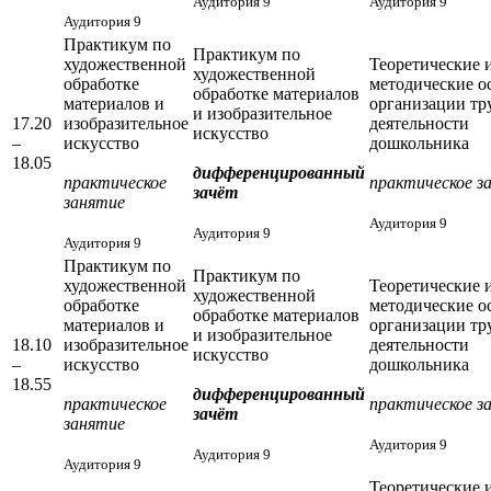
Аудитория 9
Аудитория 9
Аудитория 9
Практикум по
Практикум по
художественной
Теоретические 
художественной
обработке
методические о
обработке материалов
материалов и
организации тр
и изобразительное
17.20
изобразительное
деятельности
искусство
–
искусство
дошкольника
18.05
дифференцированный
практическое
практическое з
зачёт
занятие
Аудитория 9
Аудитория 9
Аудитория 9
Практикум по
Практикум по
художественной
Теоретические 
художественной
обработке
методические о
обработке материалов
материалов и
организации тр
и изобразительное
18.10
изобразительное
деятельности
искусство
–
искусство
дошкольника
18.55
дифференцированный
практическое
практическое з
зачёт
занятие
Аудитория 9
Аудитория 9
Аудитория 9
Теоретические 